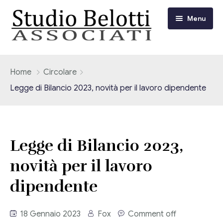
Menu
Chi siamo
Home
Circolare
Legge di Bilancio 2023, novità per il lavoro dipendente
I nostri servizi
Consulenza Fiscale e Tributaria
Circolari
Legge di Bilancio 2023,
Contabilità
Circolari Flash
Eventi
novità per il lavoro
Adempimenti Dichiarativi e Fiscali
Corsi FAD
dipendente
Video/Tv
Contrattualistica Varia
Consulenza Societaria
Università
18 Gennaio 2023
Fox
Comment off