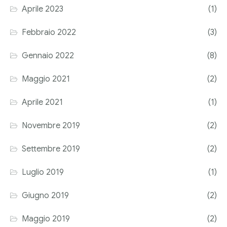
Aprile 2023
(1)
Corriere tributario
Febbraio 2022
(3)
Editore Euroconference
Gennaio 2022
(8)
Il Giornale del Revisore
Maggio 2021
(2)
Forum Fiscale
Aprile 2021
(1)
Articoli
Novembre 2019
(2)
Settembre 2019
(2)
Luglio 2019
(1)
Giugno 2019
(2)
Maggio 2019
(2)