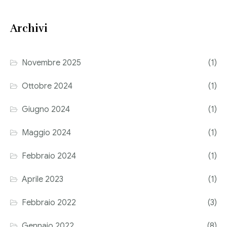
Consulenza del Lavoro
Link utili
Archivi
Revisione legale
Press
Fiscalità internazionale
Novembre 2025
(1)
Articoli di giornale
Contatti
Ottobre 2024
(1)
Pubblicazioni
Giugno 2024
(1)
Riviste
Maggio 2024
(1)
Pubblicazioni
Febbraio 2024
(1)
Fiscalità internazionale
Aprile 2023
(1)
Il Fisco
Febbraio 2022
(3)
Guida alla contabilità e bilancio
Gennaio 2022
(8)