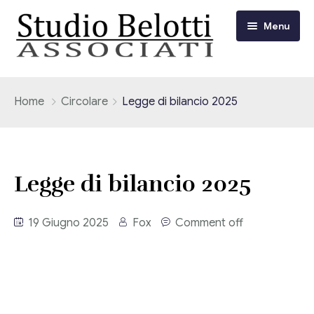
Menu
Chi siamo
Home
Circolare
Legge di bilancio 2025
I nostri servizi
Consulenza Fiscale e Tributaria
Circolari
Legge di bilancio 2025
Contabilità
Circolari Flash
Eventi
19 Giugno 2025
Fox
Comment off
Adempimenti Dichiarativi e Fiscali
Corsi FAD
Video/Tv
Contrattualistica Varia
Consulenza Societaria
Università