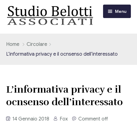
Menu
Chi siamo
Home
Circolare
L’informativa privacy e il ocnsenso dell’interessato
I nostri servizi
Consulenza Fiscale e Tributaria
Circolari
L’informativa privacy e il
Contabilità
Circolari Flash
Eventi
ocnsenso dell’interessato
Adempimenti Dichiarativi e Fiscali
Corsi FAD
Video/Tv
Contrattualistica Varia
14 Gennaio 2018
Fox
Comment off
Consulenza Societaria
Università