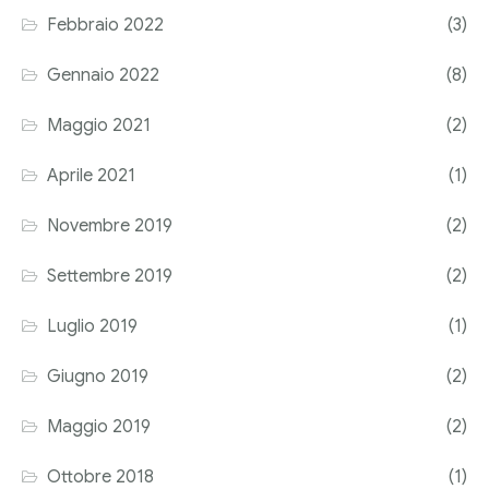
Febbraio 2022
(3)
Corriere tributario
Gennaio 2022
(8)
Editore Euroconference
Maggio 2021
(2)
Il Giornale del Revisore
Aprile 2021
(1)
Forum Fiscale
Novembre 2019
(2)
Articoli
Settembre 2019
(2)
Luglio 2019
(1)
Giugno 2019
(2)
Maggio 2019
(2)
Ottobre 2018
(1)