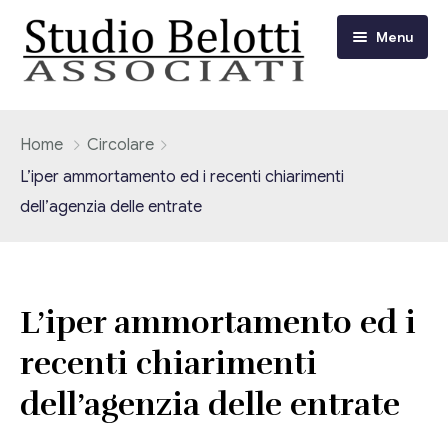
Menu
Chi siamo
Home
Circolare
L’iper ammortamento ed i recenti chiarimenti
I nostri servizi
dell’agenzia delle entrate
Consulenza Fiscale e Tributaria
Circolari
Contabilità
Circolari Flash
Eventi
L’iper ammortamento ed i
Adempimenti Dichiarativi e Fiscali
recenti chiarimenti
Corsi FAD
Video/Tv
Contrattualistica Varia
dell’agenzia delle entrate
Consulenza Societaria
Università