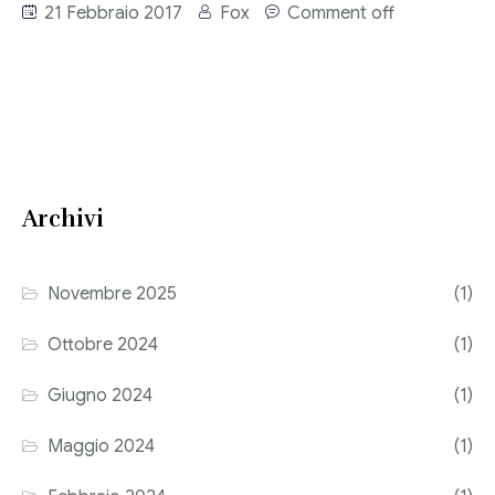
21 Febbraio 2017
Fox
Comment off
Consulenza del Lavoro
Link utili
Revisione legale
Press
Fiscalità internazionale
Articoli di giornale
Contatti
Archivi
Pubblicazioni
Riviste
Novembre 2025
(1)
Pubblicazioni
Ottobre 2024
(1)
Fiscalità internazionale
Giugno 2024
(1)
Il Fisco
Maggio 2024
(1)
Guida alla contabilità e bilancio