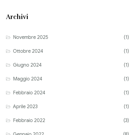
Consulenza del Lavoro
Link utili
Archivi
Revisione legale
Press
Fiscalità internazionale
Novembre 2025
(1)
Articoli di giornale
Contatti
Ottobre 2024
(1)
Pubblicazioni
Giugno 2024
(1)
Riviste
Maggio 2024
(1)
Pubblicazioni
Febbraio 2024
(1)
Fiscalità internazionale
Aprile 2023
(1)
Il Fisco
Febbraio 2022
(3)
Guida alla contabilità e bilancio
Gennaio 2022
(8)