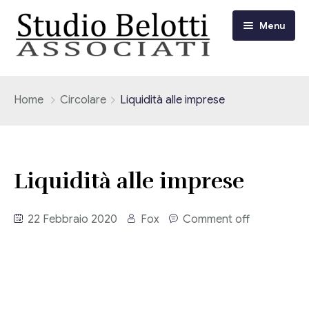
Menu
Chi siamo
Home
Circolare
Liquidità alle imprese
I nostri servizi
Consulenza Fiscale e Tributaria
Circolari
Liquidità alle imprese
Contabilità
Circolari Flash
Eventi
22 Febbraio 2020
Fox
Comment off
Adempimenti Dichiarativi e Fiscali
Corsi FAD
Video/Tv
Contrattualistica Varia
Consulenza Societaria
Università