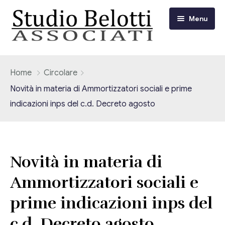
Menu
Chi siamo
Home
Circolare
Novità in materia di Ammortizzatori sociali e prime
I nostri servizi
indicazioni inps del c.d. Decreto agosto
Consulenza Fiscale e Tributaria
Circolari
Contabilità
Circolari Flash
Eventi
Novità in materia di
Adempimenti Dichiarativi e Fiscali
Ammortizzatori sociali e
Corsi FAD
Video/Tv
Contrattualistica Varia
prime indicazioni inps del
Consulenza Societaria
Università
c.d. Decreto agosto