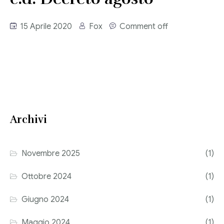
Consulenza del Lavoro
Link utili
15 Aprile 2020
Fox
Comment off
Revisione legale
Press
Fiscalità internazionale
Articoli di giornale
Contatti
Pubblicazioni
Archivi
Riviste
Pubblicazioni
Novembre 2025
(1)
Fiscalità internazionale
Ottobre 2024
(1)
Il Fisco
Giugno 2024
(1)
Guida alla contabilità e bilancio
Maggio 2024
(1)