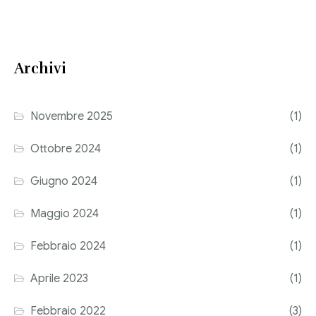
Consulenza del Lavoro
Link utili
Revisione legale
Archivi
Press
Fiscalità internazionale
Articoli di giornale
Contatti
Novembre 2025
(1)
Pubblicazioni
Ottobre 2024
(1)
Riviste
Giugno 2024
(1)
Pubblicazioni
Maggio 2024
(1)
Fiscalità internazionale
Febbraio 2024
(1)
Il Fisco
Aprile 2023
(1)
Guida alla contabilità e bilancio
Febbraio 2022
(3)