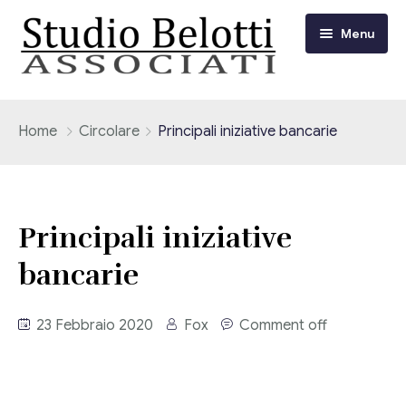
Menu
Chi siamo
Home
Circolare
Principali iniziative bancarie
I nostri servizi
Consulenza Fiscale e Tributaria
Circolari
Principali iniziative
Contabilità
bancarie
Circolari Flash
Eventi
Adempimenti Dichiarativi e Fiscali
Corsi FAD
23 Febbraio 2020
Fox
Comment off
Video/Tv
Contrattualistica Varia
Consulenza Societaria
Università