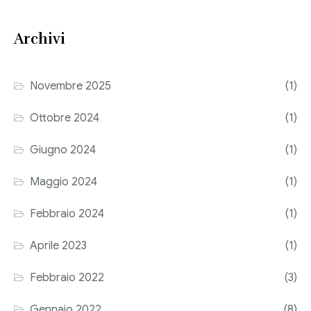
Consulenza del Lavoro
Link utili
Archivi
Revisione legale
Press
Fiscalità internazionale
Novembre 2025
(1)
Articoli di giornale
Contatti
Ottobre 2024
(1)
Pubblicazioni
Giugno 2024
(1)
Riviste
Maggio 2024
(1)
Pubblicazioni
Febbraio 2024
(1)
Fiscalità internazionale
Aprile 2023
(1)
Il Fisco
Febbraio 2022
(3)
Guida alla contabilità e bilancio
Gennaio 2022
(8)