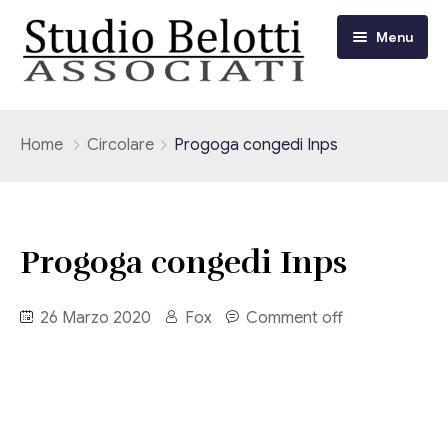
Menu
Chi siamo
Home
Circolare
Progoga congedi Inps
I nostri servizi
Consulenza Fiscale e Tributaria
Circolari
Progoga congedi Inps
Contabilità
Circolari Flash
Eventi
26 Marzo 2020
Fox
Comment off
Adempimenti Dichiarativi e Fiscali
Corsi FAD
Video/Tv
Contrattualistica Varia
Consulenza Societaria
Università