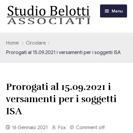
Menu
Chi siamo
Home
Circolare
Prorogati al 15.09.2021 i versamenti per i soggetti ISA
I nostri servizi
Consulenza Fiscale e Tributaria
Circolari
Prorogati al 15.09.2021 i
Contabilità
Circolari Flash
Eventi
versamenti per i soggetti
Adempimenti Dichiarativi e Fiscali
Corsi FAD
ISA
Video/Tv
Contrattualistica Varia
Consulenza Societaria
Università
16 Gennaio 2021
Fox
Comment off