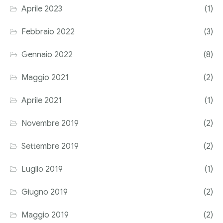
Aprile 2023
(1)
Corriere tributario
Febbraio 2022
(3)
Editore Euroconference
Gennaio 2022
(8)
Il Giornale del Revisore
Maggio 2021
(2)
Forum Fiscale
Aprile 2021
(1)
Articoli
Novembre 2019
(2)
Settembre 2019
(2)
Luglio 2019
(1)
Giugno 2019
(2)
Maggio 2019
(2)