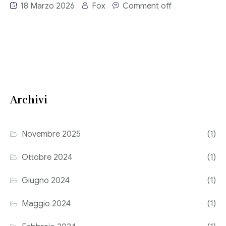
18 Marzo 2026
Fox
Comment off
Consulenza del Lavoro
Link utili
Revisione legale
Press
Fiscalità internazionale
Articoli di giornale
Contatti
Archivi
Pubblicazioni
Riviste
Novembre 2025
(1)
Pubblicazioni
Ottobre 2024
(1)
Fiscalità internazionale
Giugno 2024
(1)
Il Fisco
Maggio 2024
(1)
Guida alla contabilità e bilancio