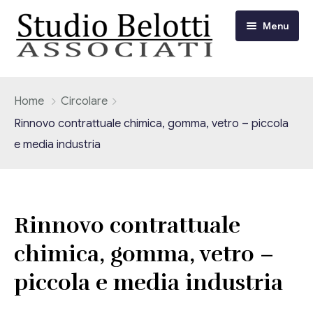
Menu
Chi siamo
Home
Circolare
Rinnovo contrattuale chimica, gomma, vetro – piccola
I nostri servizi
e media industria
Consulenza Fiscale e Tributaria
Circolari
Contabilità
Circolari Flash
Eventi
Rinnovo contrattuale
Adempimenti Dichiarativi e Fiscali
chimica, gomma, vetro –
Corsi FAD
Video/Tv
Contrattualistica Varia
piccola e media industria
Consulenza Societaria
Università