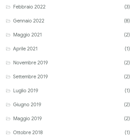
Febbraio 2022
(3)
Corriere tributario
Gennaio 2022
(8)
Editore Euroconference
Maggio 2021
(2)
Il Giornale del Revisore
Aprile 2021
(1)
Forum Fiscale
Novembre 2019
(2)
Articoli
Settembre 2019
(2)
Luglio 2019
(1)
Giugno 2019
(2)
Maggio 2019
(2)
Ottobre 2018
(1)