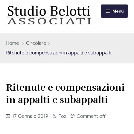
Menu
Chi siamo
Home
Circolare
Ritenute e compensazioni in appalti e subappalti
I nostri servizi
Consulenza Fiscale e Tributaria
Circolari
Ritenute e compensazioni
Contabilità
Circolari Flash
Eventi
in appalti e subappalti
Adempimenti Dichiarativi e Fiscali
Corsi FAD
Video/Tv
Contrattualistica Varia
17 Gennaio 2019
Fox
Comment off
Consulenza Societaria
Università