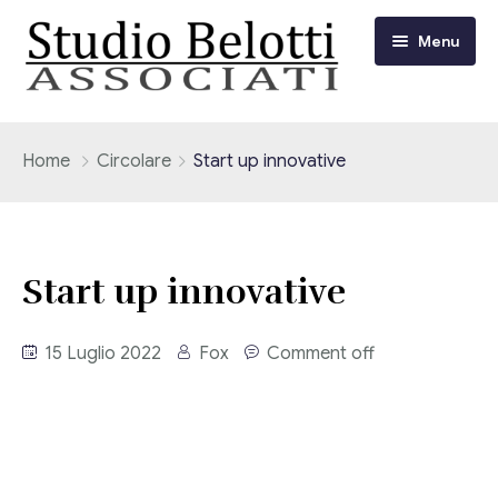
Menu
Chi siamo
Home
Circolare
Start up innovative
I nostri servizi
Consulenza Fiscale e Tributaria
Circolari
Start up innovative
Contabilità
Circolari Flash
Eventi
15 Luglio 2022
Fox
Comment off
Adempimenti Dichiarativi e Fiscali
Corsi FAD
Video/Tv
Contrattualistica Varia
Consulenza Societaria
Università