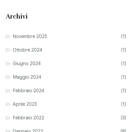
Consulenza del Lavoro
Link utili
Archivi
Revisione legale
Press
Fiscalità internazionale
Novembre 2025
(1)
Articoli di giornale
Contatti
Ottobre 2024
(1)
Pubblicazioni
Giugno 2024
(1)
Riviste
Maggio 2024
(1)
Pubblicazioni
Febbraio 2024
(1)
Fiscalità internazionale
Aprile 2023
(1)
Il Fisco
Febbraio 2022
(3)
Guida alla contabilità e bilancio
Gennaio 2022
(8)