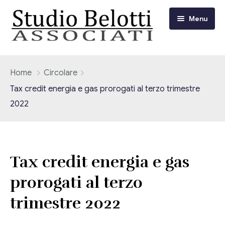
Menu
Chi siamo
Home
Circolare
Tax credit energia e gas prorogati al terzo trimestre
I nostri servizi
2022
Consulenza Fiscale e Tributaria
Circolari
Contabilità
Circolari Flash
Eventi
Tax credit energia e gas
Adempimenti Dichiarativi e Fiscali
prorogati al terzo
Corsi FAD
Video/Tv
Contrattualistica Varia
trimestre 2022
Consulenza Societaria
Università