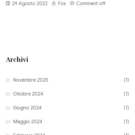
29 Agosto 2022
Fox
Comment off
Consulenza del Lavoro
Link utili
Revisione legale
Press
Fiscalità internazionale
Articoli di giornale
Contatti
Archivi
Pubblicazioni
Riviste
Novembre 2025
(1)
Pubblicazioni
Ottobre 2024
(1)
Fiscalità internazionale
Giugno 2024
(1)
Il Fisco
Maggio 2024
(1)
Guida alla contabilità e bilancio