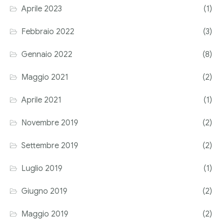
Aprile 2023
(1)
Corriere tributario
Febbraio 2022
(3)
Editore Euroconference
Gennaio 2022
(8)
Il Giornale del Revisore
Maggio 2021
(2)
Forum Fiscale
Aprile 2021
(1)
Articoli
Novembre 2019
(2)
Settembre 2019
(2)
Luglio 2019
(1)
Giugno 2019
(2)
Maggio 2019
(2)