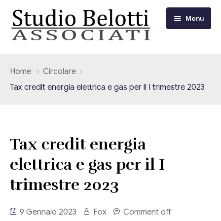
Menu
Chi siamo
Home
Circolare
Tax credit energia elettrica e gas per il I trimestre 2023
I nostri servizi
Consulenza Fiscale e Tributaria
Circolari
Tax credit energia
Contabilità
Circolari Flash
Eventi
elettrica e gas per il I
Adempimenti Dichiarativi e Fiscali
Corsi FAD
trimestre 2023
Video/Tv
Contrattualistica Varia
Consulenza Societaria
Università
9 Gennaio 2023
Fox
Comment off