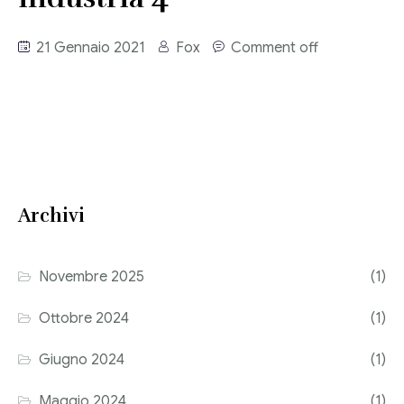
Consulenza del Lavoro
Link utili
21 Gennaio 2021
Fox
Comment off
Revisione legale
Press
Fiscalità internazionale
Articoli di giornale
Contatti
Pubblicazioni
Archivi
Riviste
Pubblicazioni
Novembre 2025
(1)
Fiscalità internazionale
Ottobre 2024
(1)
Il Fisco
Giugno 2024
(1)
Guida alla contabilità e bilancio
Maggio 2024
(1)