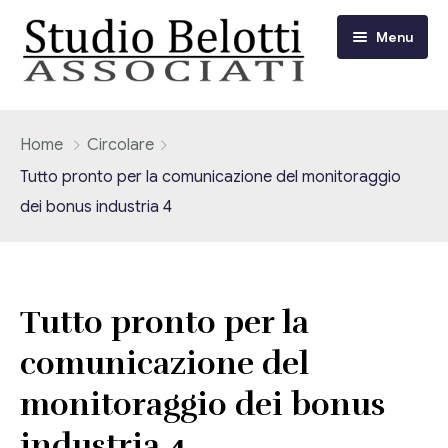
Menu
Chi siamo
Home
Circolare
Tutto pronto per la comunicazione del monitoraggio
I nostri servizi
dei bonus industria 4
Consulenza Fiscale e Tributaria
Circolari
Contabilità
Circolari Flash
Eventi
Tutto pronto per la
Adempimenti Dichiarativi e Fiscali
comunicazione del
Corsi FAD
Video/Tv
Contrattualistica Varia
monitoraggio dei bonus
Consulenza Societaria
Università
industria 4