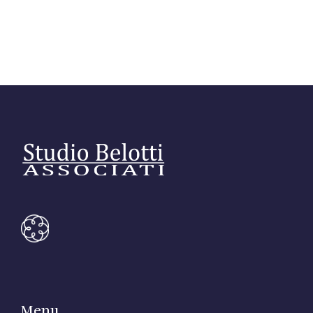
Link utili
Revisione legale
Press
Fiscalità internazionale
Articoli di giornale
Contatti
Pubblicazioni
Riviste
Pubblicazioni
Fiscalità internazionale
Il Fisco
Guida alla contabilità e bilancio
Corriere tributario
Menu