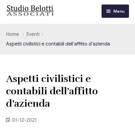
Menu
Chi siamo
Home
Eventi
Aspetti civilistici e contabili dell’affitto d’azienda
I nostri servizi
Consulenza Fiscale e Tributaria
Circolari
Aspetti civilistici e
Contabilità
Circolari Flash
Eventi
contabili dell’affitto
Adempimenti Dichiarativi e Fiscali
Corsi FAD
d’azienda
Video/Tv
Contrattualistica Varia
Consulenza Societaria
Università
01-12-2021
Consulenza del Lavoro