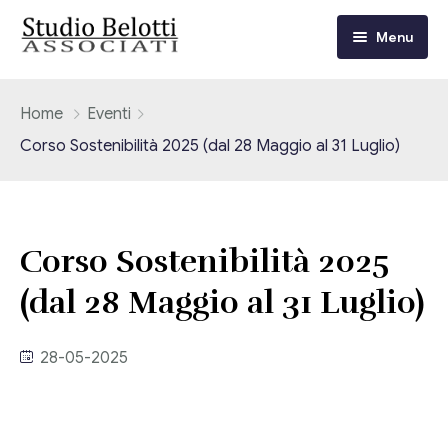
Menu
Chi siamo
Home
Eventi
Corso Sostenibilità 2025 (dal 28 Maggio al 31 Luglio)
I nostri servizi
Consulenza Fiscale e Tributaria
Circolari
Corso Sostenibilità 2025
Contabilità
Circolari Flash
Eventi
(dal 28 Maggio al 31 Luglio)
Adempimenti Dichiarativi e Fiscali
Corsi FAD
Video/Tv
Contrattualistica Varia
28-05-2025
Consulenza Societaria
Università
Consulenza del Lavoro