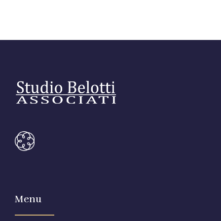
Link utili
Revisione legale
Press
Fiscalità internazionale
Articoli di giornale
Contatti
Pubblicazioni
Riviste
Pubblicazioni
Fiscalità internazionale
Il Fisco
Guida alla contabilità e bilancio
Menu
Corriere tributario