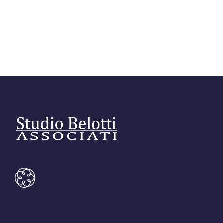
Link utili
Revisione legale
Press
Fiscalità internazionale
Articoli di giornale
Contatti
Pubblicazioni
Riviste
Pubblicazioni
Fiscalità internazionale
Il Fisco
Guida alla contabilità e bilancio
Corriere tributario