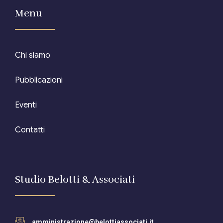
Menu
Editore Euroconference
Il Giornale del Revisore
Chi siamo
Forum Fiscale
Pubblicazioni
Articoli
Eventi
Contatti
Studio Belotti & Associati
amministrazione@belottiassociati.it