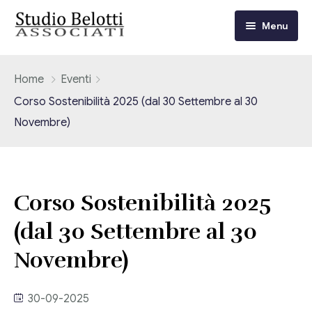
Menu
Chi siamo
Home
Eventi
Corso Sostenibilità 2025 (dal 30 Settembre al 30
I nostri servizi
Novembre)
Consulenza Fiscale e Tributaria
Circolari
Contabilità
Circolari Flash
Eventi
Corso Sostenibilità 2025
Adempimenti Dichiarativi e Fiscali
(dal 30 Settembre al 30
Corsi FAD
Video/Tv
Contrattualistica Varia
Novembre)
Consulenza Societaria
Università
30-09-2025
Consulenza del Lavoro