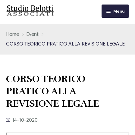
Menu
Chi siamo
Home
Eventi
CORSO TEORICO PRATICO ALLA REVISIONE LEGALE
I nostri servizi
Consulenza Fiscale e Tributaria
Circolari
CORSO TEORICO
Contabilità
Circolari Flash
Eventi
PRATICO ALLA
Adempimenti Dichiarativi e Fiscali
Corsi FAD
REVISIONE LEGALE
Video/Tv
Contrattualistica Varia
Consulenza Societaria
Università
14-10-2020
Consulenza del Lavoro