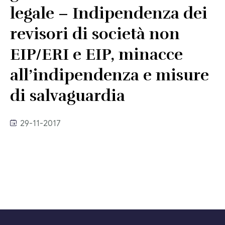
Link utili
legale – Indipendenza dei
Revisione legale
revisori di società non
Press
Fiscalità internazionale
EIP/ERI e EIP, minacce
Articoli di giornale
Contatti
all’indipendenza e misure
Pubblicazioni
di salvaguardia
Riviste
29-11-2017
Pubblicazioni
Fiscalità internazionale
Il Fisco
Guida alla contabilità e bilancio
Corriere tributario