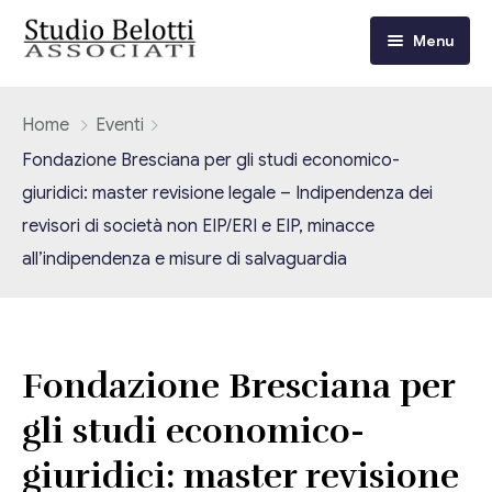
Menu
Chi siamo
Home
Eventi
Fondazione Bresciana per gli studi economico-
I nostri servizi
giuridici: master revisione legale – Indipendenza dei
revisori di società non EIP/ERI e EIP, minacce
Consulenza Fiscale e Tributaria
Circolari
all’indipendenza e misure di salvaguardia
Contabilità
Circolari Flash
Eventi
Adempimenti Dichiarativi e Fiscali
Corsi FAD
Video/Tv
Fondazione Bresciana per
Contrattualistica Varia
gli studi economico-
Consulenza Societaria
Università
giuridici: master revisione
Consulenza del Lavoro