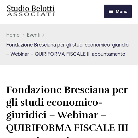
Menu
Chi siamo
Home
Eventi
Fondazione Bresciana per gli studi economico-giuridici
I nostri servizi
– Webinar – QUIRIFORMA FISCALE III appuntamento
Consulenza Fiscale e Tributaria
Circolari
Contabilità
Circolari Flash
Eventi
Fondazione Bresciana per
Adempimenti Dichiarativi e Fiscali
gli studi economico-
Corsi FAD
Video/Tv
Contrattualistica Varia
giuridici – Webinar –
Consulenza Societaria
Università
QUIRIFORMA FISCALE III
Consulenza del Lavoro