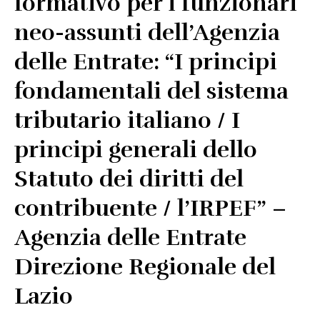
formativo per i funzionari
Link utili
Revisione legale
neo-assunti dell’Agenzia
Press
delle Entrate: “I principi
Fiscalità internazionale
fondamentali del sistema
Articoli di giornale
Contatti
tributario italiano / I
Pubblicazioni
principi generali dello
Riviste
Statuto dei diritti del
Pubblicazioni
contribuente / l’IRPEF” –
Fiscalità internazionale
Agenzia delle Entrate
Il Fisco
Direzione Regionale del
Guida alla contabilità e bilancio
Lazio
Corriere tributario