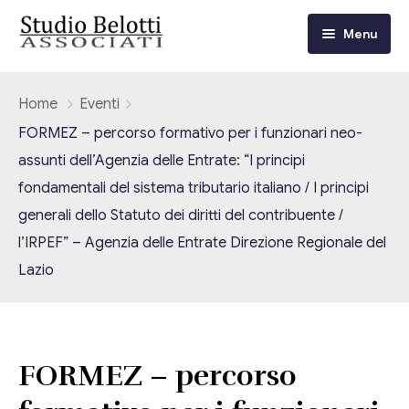
Menu
Chi siamo
Home
Eventi
FORMEZ – percorso formativo per i funzionari neo-
I nostri servizi
assunti dell’Agenzia delle Entrate: “I principi
fondamentali del sistema tributario italiano / I principi
Consulenza Fiscale e Tributaria
Circolari
generali dello Statuto dei diritti del contribuente /
Contabilità
l’IRPEF” – Agenzia delle Entrate Direzione Regionale del
Circolari Flash
Eventi
Lazio
Adempimenti Dichiarativi e Fiscali
Corsi FAD
Video/Tv
Contrattualistica Varia
Consulenza Societaria
Università
FORMEZ – percorso
Consulenza del Lavoro