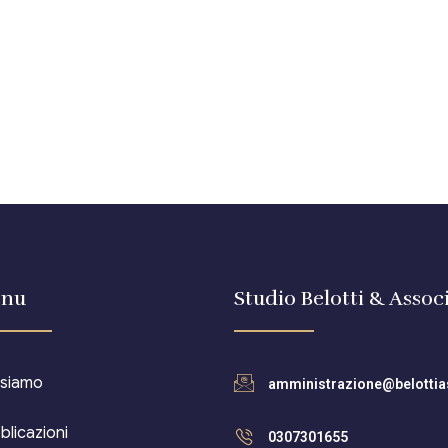
nu
Studio Belotti & Associ
 siamo
amministrazione@belottias
blicazioni
0307301655