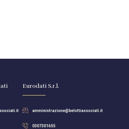
ati
Eurodati S.r.l.
sociati.it
amministrazione@belottiassociati.it
0307301655