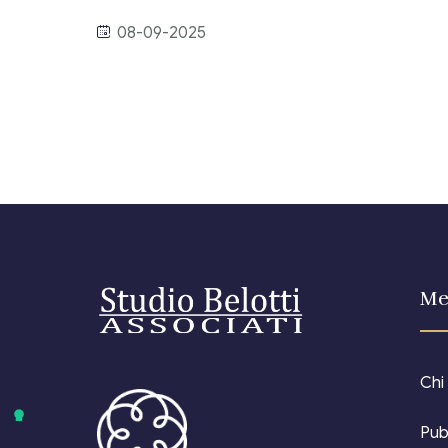
08-09-2025
Me
Chi
Pub