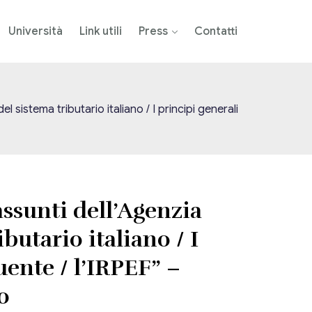
Università
Link utili
Press
Contatti
sistema tributario italiano / I principi generali
ssunti dell’Agenzia
butario italiano / I
uente / l’IRPEF” –
o