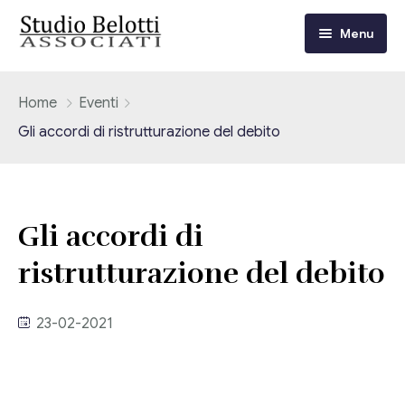
Menu
Chi siamo
Home
Eventi
Gli accordi di ristrutturazione del debito
I nostri servizi
Consulenza Fiscale e Tributaria
Circolari
Gli accordi di
Contabilità
Circolari Flash
Eventi
ristrutturazione del debito
Adempimenti Dichiarativi e Fiscali
Corsi FAD
Video/Tv
Contrattualistica Varia
23-02-2021
Consulenza Societaria
Università
Consulenza del Lavoro