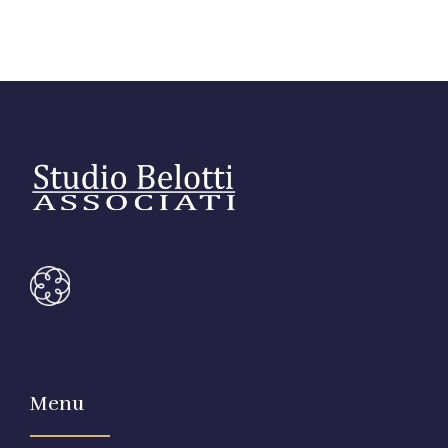
Link utili
Revisione legale
Press
Fiscalità internazionale
Articoli di giornale
Contatti
Pubblicazioni
Riviste
Pubblicazioni
Fiscalità internazionale
Il Fisco
Guida alla contabilità e bilancio
Menu
Corriere tributario