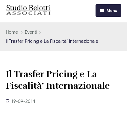
Menu
Chi siamo
Home
Eventi
Il Trasfer Pricing e La Fiscalità’ Internazionale
I nostri servizi
Consulenza Fiscale e Tributaria
Circolari
Il Trasfer Pricing e La
Contabilità
Circolari Flash
Eventi
Fiscalità’ Internazionale
Adempimenti Dichiarativi e Fiscali
Corsi FAD
Video/Tv
Contrattualistica Varia
19-09-2014
Consulenza Societaria
Università
Consulenza del Lavoro