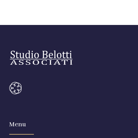
Link utili
Revisione legale
Press
Fiscalità internazionale
Articoli di giornale
Contatti
Pubblicazioni
Riviste
Pubblicazioni
Fiscalità internazionale
Il Fisco
Guida alla contabilità e bilancio
Menu
Corriere tributario