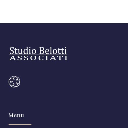
Link utili
Revisione legale
Press
Fiscalità internazionale
Articoli di giornale
Contatti
Pubblicazioni
Riviste
Pubblicazioni
Fiscalità internazionale
Il Fisco
Guida alla contabilità e bilancio
Menu
Corriere tributario