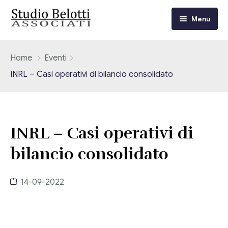
Menu
Chi siamo
Home
Eventi
INRL – Casi operativi di bilancio consolidato
I nostri servizi
Consulenza Fiscale e Tributaria
Circolari
INRL – Casi operativi di
Contabilità
Circolari Flash
Eventi
bilancio consolidato
Adempimenti Dichiarativi e Fiscali
Corsi FAD
Video/Tv
Contrattualistica Varia
14-09-2022
Consulenza Societaria
Università
Consulenza del Lavoro