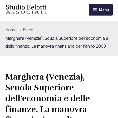
Menu
Chi siamo
Home
Eventi
Marghera (Venezia), Scuola Superiore dell’economia e
I nostri servizi
delle finanze, La manovra finanziaria per l’anno 2008
Consulenza Fiscale e Tributaria
Circolari
Contabilità
Circolari Flash
Eventi
Marghera (Venezia),
Adempimenti Dichiarativi e Fiscali
Scuola Superiore
Corsi FAD
Video/Tv
Contrattualistica Varia
dell’economia e delle
Consulenza Societaria
Università
finanze, La manovra
Consulenza del Lavoro