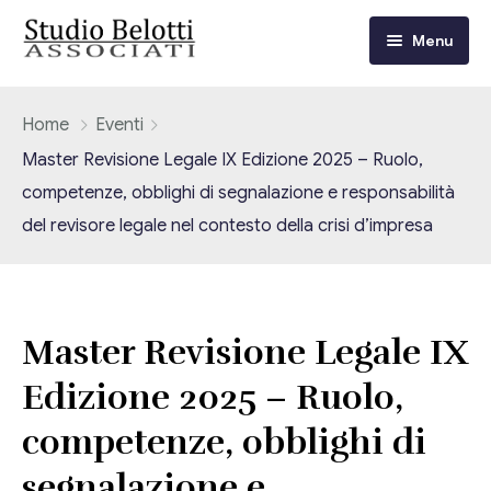
Menu
Chi siamo
Home
Eventi
Master Revisione Legale IX Edizione 2025 – Ruolo,
I nostri servizi
competenze, obblighi di segnalazione e responsabilità
del revisore legale nel contesto della crisi d’impresa
Consulenza Fiscale e Tributaria
Circolari
Contabilità
Circolari Flash
Eventi
Adempimenti Dichiarativi e Fiscali
Master Revisione Legale IX
Corsi FAD
Video/Tv
Contrattualistica Varia
Edizione 2025 – Ruolo,
Consulenza Societaria
competenze, obblighi di
Università
segnalazione e
Consulenza del Lavoro