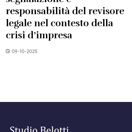
Link utili
responsabilità del revisore
Revisione legale
Press
legale nel contesto della
Fiscalità internazionale
crisi d’impresa
Articoli di giornale
Contatti
Pubblicazioni
09-10-2025
Riviste
Pubblicazioni
Fiscalità internazionale
Il Fisco
Guida alla contabilità e bilancio
Corriere tributario