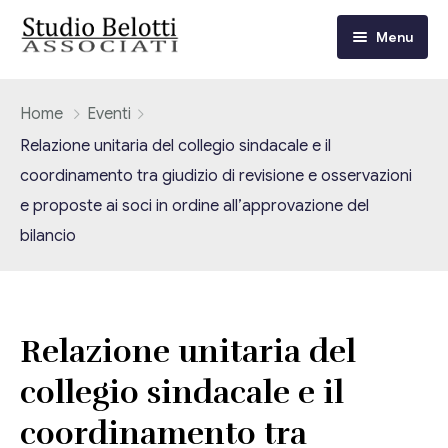
Menu
Chi siamo
Home
Eventi
Relazione unitaria del collegio sindacale e il
I nostri servizi
coordinamento tra giudizio di revisione e osservazioni
e proposte ai soci in ordine all’approvazione del
Consulenza Fiscale e Tributaria
Circolari
bilancio
Contabilità
Circolari Flash
Eventi
Adempimenti Dichiarativi e Fiscali
Corsi FAD
Video/Tv
Relazione unitaria del
Contrattualistica Varia
collegio sindacale e il
Consulenza Societaria
Università
coordinamento tra
Consulenza del Lavoro