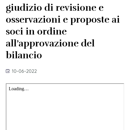
Link utili
giudizio di revisione e
Revisione legale
osservazioni e proposte ai
Press
Fiscalità internazionale
soci in ordine
Articoli di giornale
Contatti
all’approvazione del
Pubblicazioni
bilancio
Riviste
10-06-2022
Pubblicazioni
Fiscalità internazionale
Il Fisco
Guida alla contabilità e bilancio
Corriere tributario