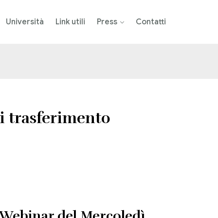
Università
Link utili
Press
Contatti
di trasferimento
Webinar del Mercoledì
.