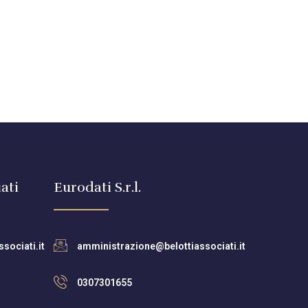
ati
Eurodati S.r.l.
sociati.it
amministrazione@belottiassociati.it
0307301655