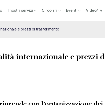
mo
I nostri servizi
Circolari
Eventi
Video/Tv
ernazionale e prezzi di trasferimento
alità internazionale e prezzi 
L riprende con l’organizzazione dei