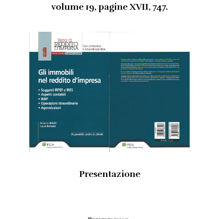
Link utili
volume 19, pagine XVII, 747.
Revisione legale
Press
Fiscalità internazionale
Articoli di giornale
Contatti
Pubblicazioni
Riviste
Pubblicazioni
Fiscalità internazionale
Il Fisco
Presentazione
Guida alla contabilità e bilancio
Corriere tributario