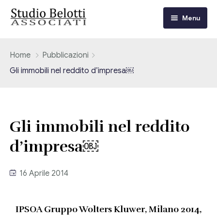
Menu
Chi siamo
Home
Pubblicazioni
Gli immobili nel reddito d’impresa￼
I nostri servizi
Consulenza Fiscale e Tributaria
Circolari
Gli immobili nel reddito
Contabilità
Circolari Flash
Eventi
d’impresa￼
Adempimenti Dichiarativi e Fiscali
Corsi FAD
Video/Tv
Contrattualistica Varia
16 Aprile 2014
Consulenza Societaria
Università
IPSOA Gruppo Wolters Kluwer, Milano 2014,
Consulenza del Lavoro