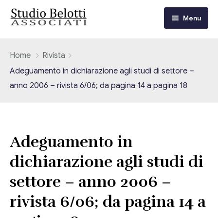
Menu
Chi siamo
Home
Rivista
Adeguamento in dichiarazione agli studi di settore –
I nostri servizi
anno 2006 – rivista 6/06; da pagina 14 a pagina 18
Consulenza Fiscale e Tributaria
Circolari
Contabilità
Circolari Flash
Eventi
Adeguamento in
Adempimenti Dichiarativi e Fiscali
dichiarazione agli studi di
Corsi FAD
Video/Tv
Contrattualistica Varia
settore – anno 2006 –
Consulenza Societaria
Università
rivista 6/06; da pagina 14 a
Consulenza del Lavoro