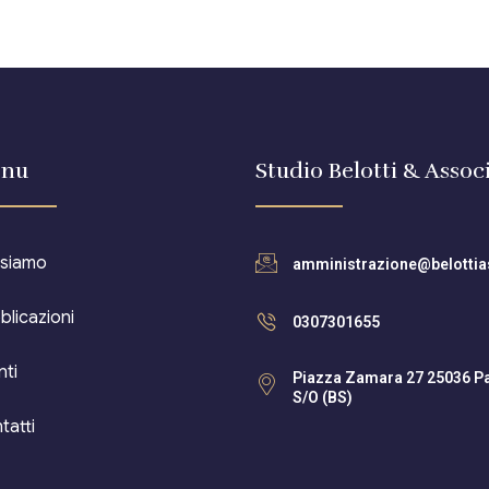
nu
Studio Belotti & Associ
 siamo
amministrazione@belottias
blicazioni
0307301655
nti
Piazza Zamara 27 25036 P
S/O (BS)
tatti