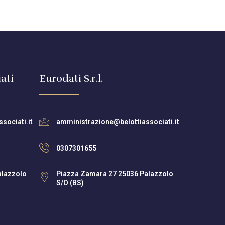
ati
Eurodati S.r.l.
sociati.it
amministrazione@belottiassociati.it
0307301655
alazzolo
Piazza Zamara 27 25036 Palazzolo
S/O (BS)