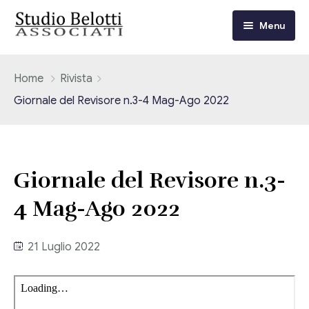
Menu
Chi siamo
Home
Rivista
Giornale del Revisore n.3-4 Mag-Ago 2022
I nostri servizi
Consulenza Fiscale e Tributaria
Circolari
Giornale del Revisore n.3-
Contabilità
Circolari Flash
Eventi
4 Mag-Ago 2022
Adempimenti Dichiarativi e Fiscali
Corsi FAD
Video/Tv
Contrattualistica Varia
21 Luglio 2022
Consulenza Societaria
Università
Consulenza del Lavoro