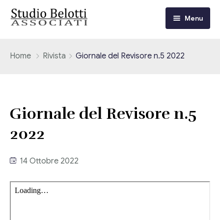
Menu
Chi siamo
Home
Rivista
Giornale del Revisore n.5 2022
I nostri servizi
Consulenza Fiscale e Tributaria
Circolari
Giornale del Revisore n.5
Contabilità
2022
Circolari Flash
Eventi
Adempimenti Dichiarativi e Fiscali
Corsi FAD
14 Ottobre 2022
Video/Tv
Contrattualistica Varia
Consulenza Societaria
Università
Consulenza del Lavoro