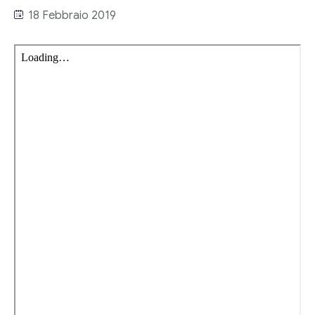
Link utili
18 Febbraio 2019
Revisione legale
Press
Fiscalità internazionale
Articoli di giornale
Contatti
Pubblicazioni
Riviste
Pubblicazioni
Fiscalità internazionale
Il Fisco
Guida alla contabilità e bilancio
Corriere tributario