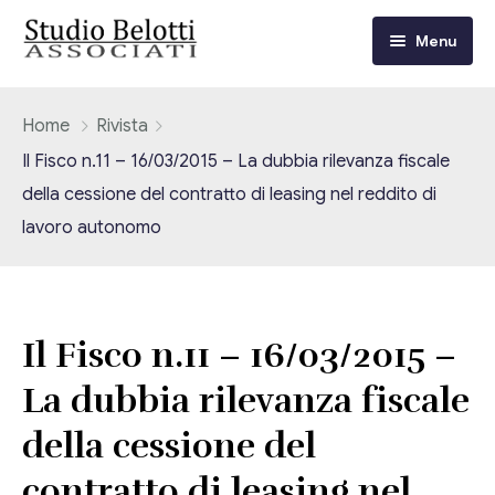
Menu
Chi siamo
Home
Rivista
Il Fisco n.11 – 16/03/2015 – La dubbia rilevanza fiscale
I nostri servizi
della cessione del contratto di leasing nel reddito di
lavoro autonomo
Consulenza Fiscale e Tributaria
Circolari
Contabilità
Circolari Flash
Eventi
Adempimenti Dichiarativi e Fiscali
Il Fisco n.11 – 16/03/2015 –
Corsi FAD
Video/Tv
Contrattualistica Varia
La dubbia rilevanza fiscale
Consulenza Societaria
della cessione del
Università
contratto di leasing nel
Consulenza del Lavoro