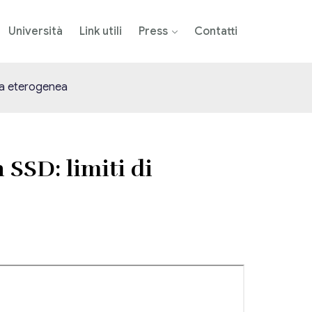
Università
Link utili
Press
Contatti
ata eterogenea
 SSD: limiti di