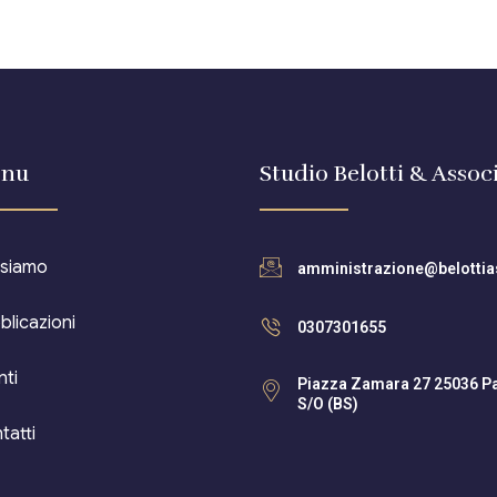
nu
Studio Belotti & Associ
 siamo
amministrazione@belottias
blicazioni
0307301655
nti
Piazza Zamara 27 25036 P
S/O (BS)
tatti