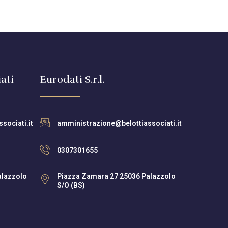
ati
Eurodati S.r.l.
sociati.it
amministrazione@belottiassociati.it
0307301655
alazzolo
Piazza Zamara 27 25036 Palazzolo
S/O (BS)