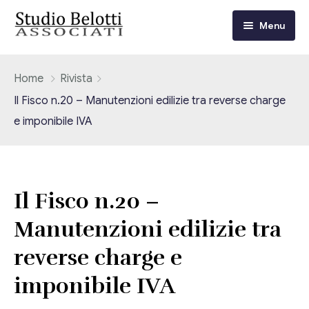
Menu
Chi siamo
Home
Rivista
Il Fisco n.20 – Manutenzioni edilizie tra reverse charge
I nostri servizi
e imponibile IVA
Consulenza Fiscale e Tributaria
Circolari
Contabilità
Circolari Flash
Eventi
Il Fisco n.20 –
Adempimenti Dichiarativi e Fiscali
Manutenzioni edilizie tra
Corsi FAD
Video/Tv
Contrattualistica Varia
reverse charge e
Consulenza Societaria
Università
imponibile IVA
Consulenza del Lavoro