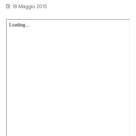
Link utili
18 Maggio 2015
Revisione legale
Press
Fiscalità internazionale
Articoli di giornale
Contatti
Pubblicazioni
Riviste
Pubblicazioni
Fiscalità internazionale
Il Fisco
Guida alla contabilità e bilancio
Corriere tributario