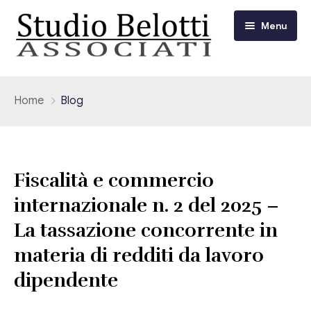
Menu
Chi siamo
Home
Blog
I nostri servizi
Consulenza Fiscale e Tributaria
Circolari
Fiscalità e commercio
Contabilità
internazionale n. 2 del 2025 –
Circolari Flash
Eventi
La tassazione concorrente in
Adempimenti Dichiarativi e Fiscali
Corsi FAD
materia di redditi da lavoro
Video/Tv
Contrattualistica Varia
dipendente
Consulenza Societaria
Università