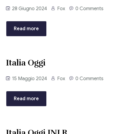
Corriere tributario
28 Giugno 2024
Fox
0 Comments
Editore Euroconference
Read more
Il Giornale del Revisore
Forum Fiscale
Italia Oggi
Articoli
15 Maggio 2024
Fox
0 Comments
Read more
Italia Oggi INLR