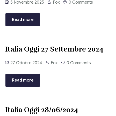
5 Novembre 2025
Fox
0 Comments
Consulenza del Lavoro
Link utili
Revisione legale
Read more
Press
Fiscalità internazionale
Articoli di giornale
Contatti
Italia Oggi 27 Settembre 2024
Pubblicazioni
Riviste
27 Ottobre 2024
Fox
0 Comments
Pubblicazioni
Read more
Fiscalità internazionale
Il Fisco
Italia Oggi 28/06/2024
Guida alla contabilità e bilancio