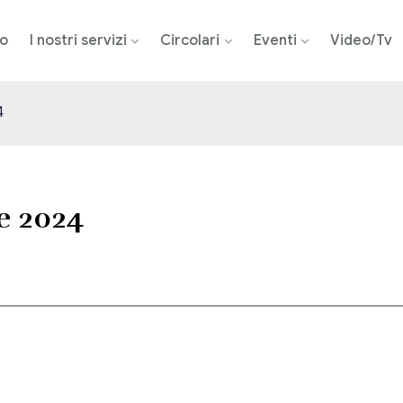
mo
I nostri servizi
Circolari
Eventi
Video/Tv
4
re 2024