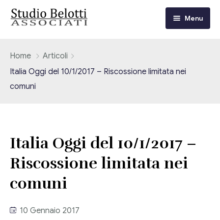
Menu
Chi siamo
Home
Articoli
Italia Oggi del 10/1/2017 – Riscossione limitata nei
I nostri servizi
comuni
Consulenza Fiscale e Tributaria
Circolari
Contabilità
Circolari Flash
Eventi
Italia Oggi del 10/1/2017 –
Adempimenti Dichiarativi e Fiscali
Riscossione limitata nei
Corsi FAD
Video/Tv
Contrattualistica Varia
comuni
Consulenza Societaria
Università
10 Gennaio 2017
Consulenza del Lavoro