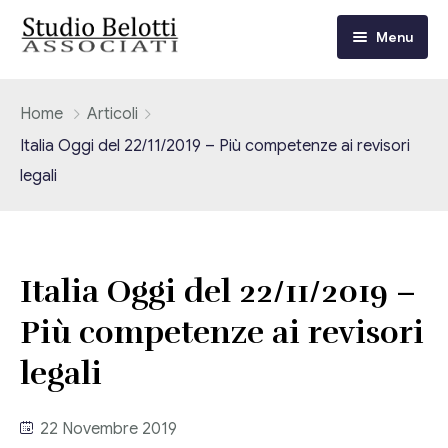
Menu
Chi siamo
Home
Articoli
Italia Oggi del 22/11/2019 – Più competenze ai revisori
I nostri servizi
legali
Consulenza Fiscale e Tributaria
Circolari
Contabilità
Circolari Flash
Eventi
Italia Oggi del 22/11/2019 –
Adempimenti Dichiarativi e Fiscali
Più competenze ai revisori
Corsi FAD
Video/Tv
Contrattualistica Varia
legali
Consulenza Societaria
Università
22 Novembre 2019
Consulenza del Lavoro