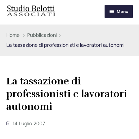
Menu
Chi siamo
Home
Pubblicazioni
La tassazione di professionisti e lavoratori autonomi
I nostri servizi
Consulenza Fiscale e Tributaria
Circolari
La tassazione di
Contabilità
Circolari Flash
Eventi
professionisti e lavoratori
Adempimenti Dichiarativi e Fiscali
Corsi FAD
autonomi
Video/Tv
Contrattualistica Varia
Consulenza Societaria
Università
14 Luglio 2007
Consulenza del Lavoro