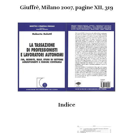
Link utili
Giuffrè, Milano 2007, pagine XII, 319
Revisione legale
Press
Fiscalità internazionale
Articoli di giornale
Contatti
Pubblicazioni
Riviste
Pubblicazioni
Fiscalità internazionale
Il Fisco
Indice
Guida alla contabilità e bilancio
Corriere tributario